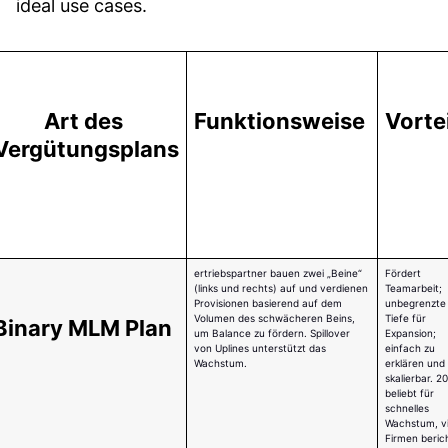
ideal use cases.
Art des 
Funktionsweise 
Vorte
Vergütungsplans
ertriebspartner bauen zwei „Beine“
Fördert
(links und rechts) auf und verdienen
Teamarbeit;
Provisionen basierend auf dem
unbegrenzte
Volumen des schwächeren Beins,
Tiefe für
Binary MLM Plan
um Balance zu fördern. Spillover
Expansion;
von Uplines unterstützt das
einfach zu
Wachstum.
erklären und
skalierbar. 2
beliebt für
schnelles
Wachstum, vi
Firmen beric