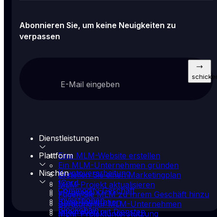
Abonnieren Sie, um keine Neuigkeiten zu
verpassen
schicke
E-Mail eingeben
Dienstleistungen
Plattform
Eine MLM-Website erstellen
Ein MLM-Unternehmen gründen
Nischen
Kryptoverarbeitung
Erstellen Sie einen Marketingplan
fCard
MLM-Projekt aktualisieren
Commodity-Geschäft
yProcess
Fügen Sie MLM zu Ihrem Geschäft hinzu
Investitionen
Shop-Integration
Beratung für MLM-Unternehmen
Blockchain
Integration mit Diensten
MLM-Projektunterstützung