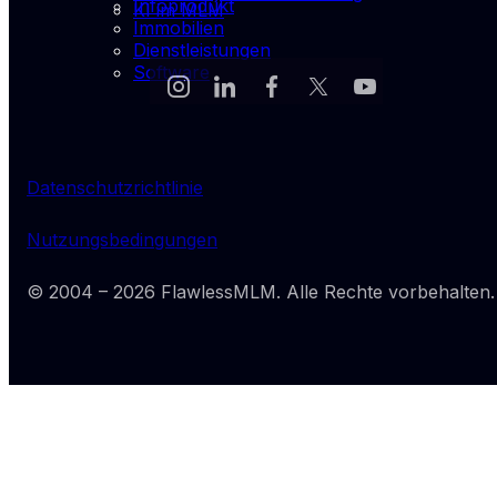
Infoprodukt
KI im MLM
Immobilien
Dienstleistungen
Software
Datenschutzrichtlinie
Nutzungsbedingungen
© 2004 –
2026
FlawlessMLM
. Alle Rechte vorbehalten.