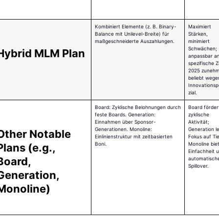
Kombiniert Elemente (z. B. Binary-
Maximiert
Balance mit Unilevel-Breite) für
Stärken,
maßgeschneiderte Auszahlungen.
minimiert
Schwächen;
Hybrid MLM Plan
anpassbar a
spezifische Zi
2025 zuneh
beliebt wege
Innovationsp
zial.
Board: Zyklische Belohnungen durch
Board förder
feste Boards. Generation:
zyklische
Einnahmen über Sponsor-
Aktivität;
Generationen. Monoline:
Generation l
Other Notable 
Einlinienstruktur mit zeitbasierten
Fokus auf Tie
Boni.
Monoline bie
Plans (e.g., 
Einfachheit 
Board, 
automatisch
Spillover.
Generation, 
Monoline)