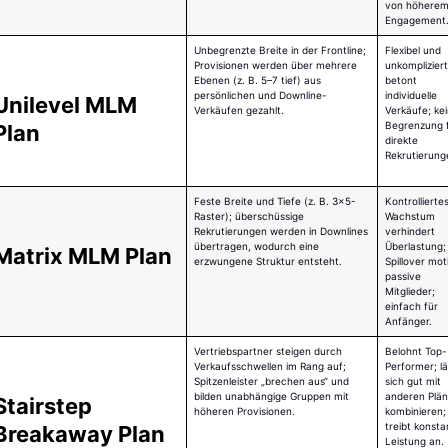
von höhere
Engagement
Unbegrenzte Breite in der Frontline;
Flexibel und
Provisionen werden über mehrere
unkompliziert
Ebenen (z. B. 5–7 tief) aus
betont
persönlichen und Downline-
individuelle
Unilevel MLM 
Verkäufen gezahlt.
Verkäufe; ke
Begrenzung 
Plan
direkte
Rekrutierung
Feste Breite und Tiefe (z. B. 3x5-
Kontrollierte
Raster); überschüssige
Wachstum
Rekrutierungen werden in Downlines
verhindert
übertragen, wodurch eine
Überlastung;
Matrix MLM Plan
erzwungene Struktur entsteht.
Spillover mot
passive
Mitglieder;
einfach für
Anfänger.
Vertriebspartner steigen durch
Belohnt Top-
Verkaufsschwellen im Rang auf;
Performer; lä
Spitzenleister „brechen aus“ und
sich gut mit
bilden unabhängige Gruppen mit
anderen Plä
Stairstep 
höheren Provisionen.
kombinieren;
treibt konsta
Breakaway Plan
Leistung an.