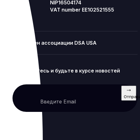
NIP16504174
VAT number EE102521555
Член ассоциации DSA USA
Подпишитесь и будьте в курсе новостей
Отправ
Введите Email
Услуги