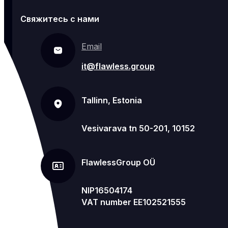
Свяжитесь с нами
Email
it@flawless.group
Tallinn, Estonia
Vesivarava tn 50-201, 10152
FlawlessGroup OÜ
NIP16504174
VAT number EE102521555