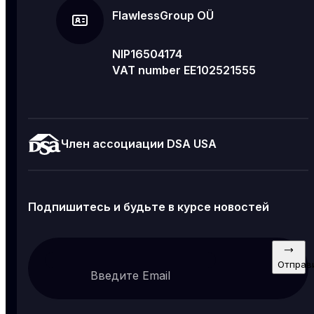
FlawlessGroup OÜ
NIP16504174
VAT number EE102521555
Член ассоциации DSA USA
Подпишитесь и будьте в курсе новостей
Отправ
Введите Email