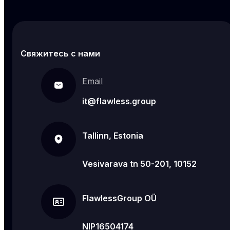
Свяжитесь с нами
Email
it@flawless.group
Tallinn, Estonia
Vesivarava tn 50-201, 10152
FlawlessGroup OÜ
NIP16504174