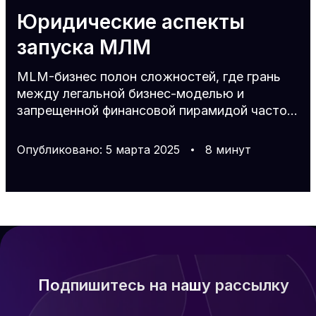
Юридические аспекты
запуска МЛМ
MLM-бизнес полон сложностей, где грань
между легальной бизнес-моделью и
запрещенной финансовой пирамидой часто
размывается из-за ошибок в юридическом
оформлении и несоответствия
Опубликовано
:
5
марта
2025
8
минут
законодательным нормам. Ошибки при
выборе юрисдикции, отсутствие четких
договоров с партнерами и клиентами, а также
несоответствие налоговому
законодательству могут привести не только к
финансовым потерям, но и к серьезным
санкциям, вплоть до уголовной
ответственности. В этой статье мы разберем,
Подпишитесь на нашу рассылку
какие юридические аспе