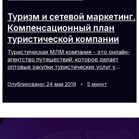
Туризм и сетевой маркетинг.
Компенсационный план
туристической компании
Туристическая МЛМ компания - это онлайн-
агентство путешествий, которое делает
оптовые закупки туристических услуг у
поставщиков по всему миру продает их через
дистрибьюторскую сеть. Члены партнерской
Опубликовано
:
24
мая
2019
5
минут
сети играют роль агентов по бронированию и
имеют доступ к предложениям по оптовым
ценам. Туристические услуги включают в
себя авиаперелеты, прокат автомобилей,
проживание в отелях, разнообразные круизы,
туры и множество других авантюрных
путевок. Постоянно растущее количество