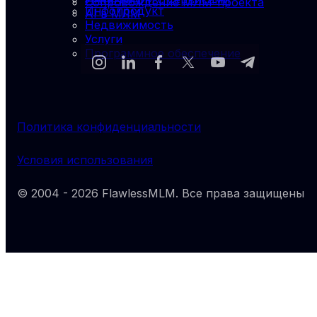
Сопровождение МЛМ-проекта
Инфопродукт
AI в МЛМ
Недвижимость
Услуги
Программное обеспечение
Политика конфиденциальности
Условия использования
© 2004 -
2026
FlawlessMLM
. Все права защищены