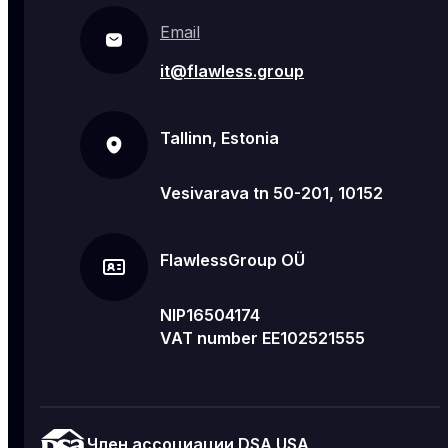
Email
it@flawless.group
Tallinn, Estonia
Vesivarava tn 50-201, 10152
FlawlessGroup OÜ
NIP16504174
VAT number EE102521555
Член ассоциации DSA USA