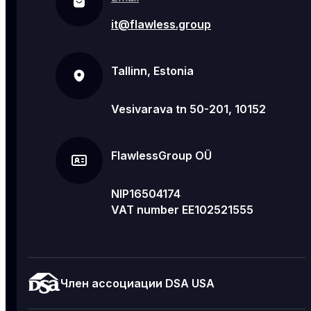
it@flawless.group
Tallinn, Estonia
Vesivarava tn 50-201, 10152
FlawlessGroup OÜ
NIP16504174
VAT number EE102521555
Член ассоциации DSA USA