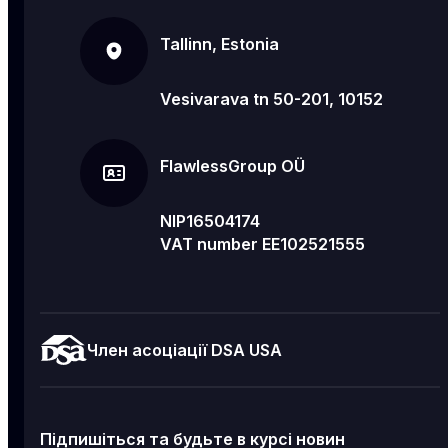
Tallinn, Estonia
Vesivarava tn 50-201, 10152
FlawlessGroup OÜ
NIP16504174
VAT number EE102521555
Член асоціації DSA USA
Підпишіться та будьте в курсі новин