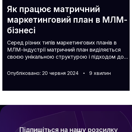
Як працює матричний
маркетинговий план в МЛМ-
бізнесі
Серед різних типів маркетингових планів в
МЛМ-індустрії матричний план виділяється
своєю унікальною структурою і підходом до
розвитку партнерської мережі. У чому ж його
ключові особливості? Що таке матричний
Опубліковано
:
20
червня
2024
9
хвилин
план мережевого маркетингу Матричний
маркетинг, також відомий як примусова або
обмежена матриця, - це тип компенсаційного
плану в МЛМ-бізнесі, що характеризується
чіткими обмеженнями на глибину і ширину
партнерської структури. Матриці можуть бути
різними, наприклад, 3х3, 5х5, 3х7 тощо.
Підпишіться на нашу розсилку