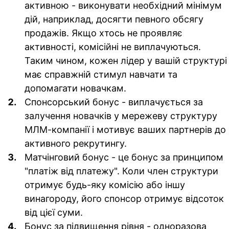
активною - виконувати необхідний мінімум
дій, наприклад, досягти певного обсягу
продажів. Якщо хтось не проявляє
активності, комісійні не виплачуються.
Таким чином, кожен лідер у вашій структурі
має справжній стимул навчати та
допомагати новачкам.
Спонсорський бонус
- виплачується за
залучення новачків у мережеву структуру
МЛМ-компанії і мотивує ваших партнерів до
активного рекрутингу.
Матчінговий бонус
- це бонус за принципом
"платіж від платежу". Коли член структури
отримує будь-яку комісію або іншу
винагороду, його спонсор отримує відсоток
від цієї суми.
Бонус за підвищення рівня
- одноразова