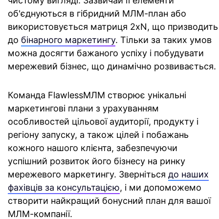
чистому вигляді.
Зазвичай її елементи
об'єднуються в гібридний МЛМ-план або
використовується матриця 2хN, що призводить
до
бінарного маркетингу
. Тільки за таких умов
можна досягти бажаного успіху і побудувати
мережевий бізнес, що динамічно розвивається.
Команда FlawlessМЛМ створює унікальні
маркетингові плани з урахуванням
особливостей цільової аудиторії, продукту і
регіону запуску, а також цілей і побажань
кожного нашого клієнта, забезпечуючи
успішний розвиток його бізнесу на ринку
мережевого маркетингу.
Зверніться
до наших
фахівців за консультацією
, і ми допоможемо
створити найкращий бонусний план для вашої
МЛМ-компанії.