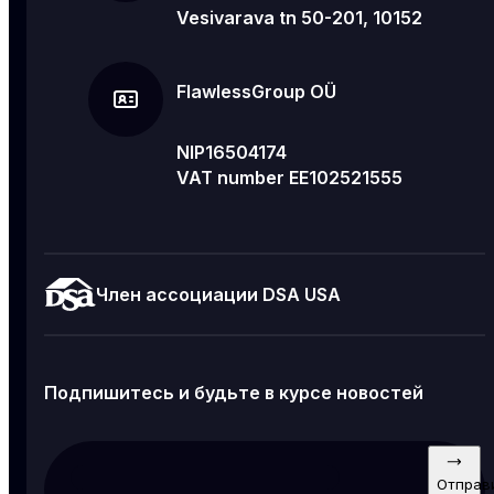
Vesivarava tn 50-201, 10152
FlawlessGroup OÜ
NIP16504174
VAT number EE102521555
Член ассоциации DSA USA
Подпишитесь и будьте в курсе новостей
Отправ