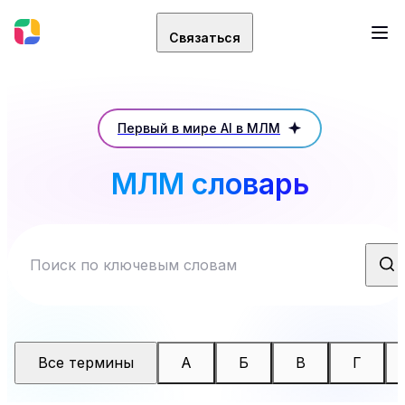
Связаться
Первый в мире AI в МЛМ
МЛМ словарь
Все термины
А
Б
В
Г