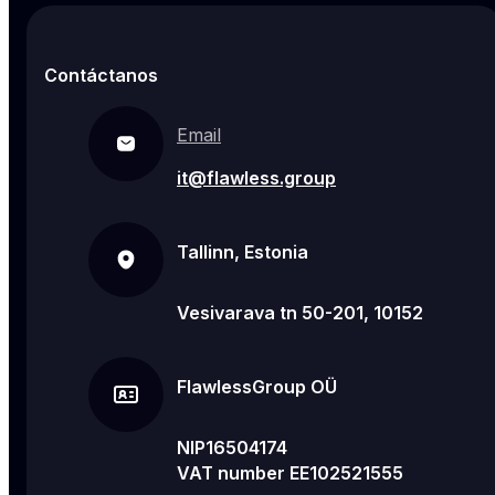
Contáctanos
Email
it@flawless.group
Tallinn, Estonia
Vesivarava tn 50-201, 10152
FlawlessGroup OÜ
NIP16504174
VAT number EE102521555