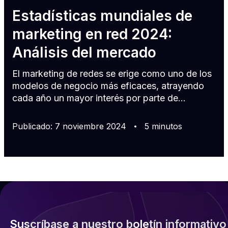
Estadísticas mundiales de
marketing en red 2024:
Análisis del mercado
El marketing de redes se erige como uno de los
modelos de negocio más eficaces, atrayendo
cada año un mayor interés por parte de
empresarios y distribuidores. Según Zion Market
Research, se prevé que el sector mundial del
Publicado
:
7
noviembre
2024
5
minutos
marketing de redes crezca a una tasa compuesta
de crecimiento anual (TCAC) del 6,5%,
alcanzando un volumen de negocio de 329.000
millones de dólares en 2030. Pero, ¿qué está
ocurriendo hoy en día en esta dinámica industria?
Dinámica del sector de la venta directa El merca
Suscríbase a nuestro boletín informativo