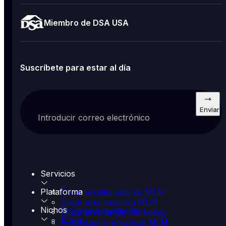
Miembro de DSA USA
Suscríbete para estar al día
Enviar
Introducir correo electrónico
Servicios
Plataforma
Crear un sitio web de MLM
Crear una empresa MLM
Nichos
Criptoprocesamiento
Crear un plan de marketing
fCard
Actualizar el proyecto MLM