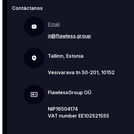
Contáctanos
Email
it@flawless.group
Tallinn, Estonia
Vesivarava tn 50-201, 10152
FlawlessGroup OÜ
NIP16504174
VAT number EE102521555