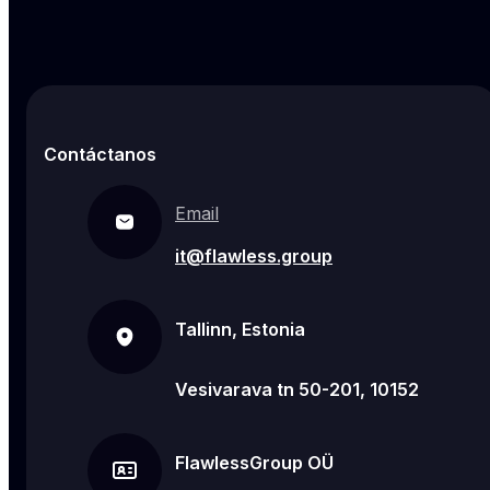
Contáctanos
Email
it@flawless.group
Tallinn, Estonia
Vesivarava tn 50-201, 10152
FlawlessGroup OÜ