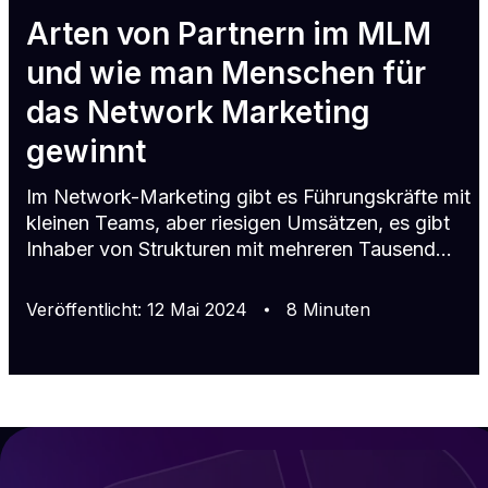
Arten von Partnern im MLM
und wie man Menschen für
das Network Marketing
gewinnt
Im Network-Marketing gibt es Führungskräfte mit
kleinen Teams, aber riesigen Umsätzen, es gibt
Inhaber von Strukturen mit mehreren Tausend
Mitarbeitern und minimalen Umsätzen, und es gibt
Leute, die nur mit Produktunternehmen
Veröffentlicht
:
12
Mai
2024
8
Minuten
zusammenarbeiten wollen. Welche Unterschiede
gibt es bei den Interessen der einzelnen Gruppen
und wie kann man Partner für eine
Netzwerkstruktur gewinnen? Arten von Partnern
in MLM-Unternehmen Es ist ein weit verbreiteter
Fehler unter Anfängern, wahllos jeden in d