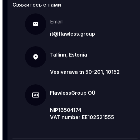
Свяжитесь с нами
Email
it@flawless.group
Tallinn, Estonia
Vesivarava tn 50-201, 10152
FlawlessGroup OÜ
NIP16504174
VAT number EE102521555