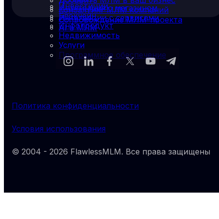
Добавить МЛМ в ваш бизнес
Инвестиции
Интеграция с магазином
Консалтинг МЛМ компаний
Блокчейн
Интеграции с сервисами
Сопровождение МЛМ-проекта
Инфопродукт
AI в МЛМ
Недвижимость
Услуги
Программное обеспечение
Политика конфиденциальности
Условия использования
© 2004 -
2026
FlawlessMLM
. Все права защищены