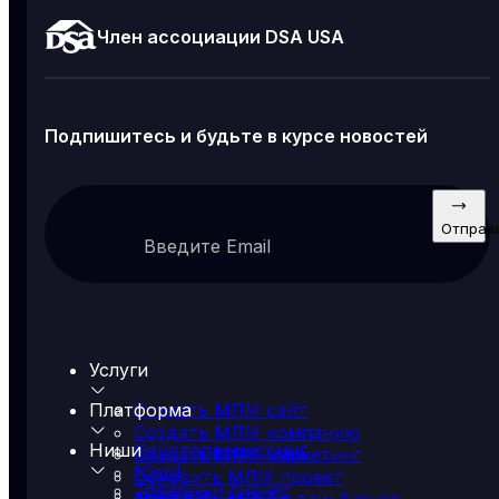
Член ассоциации DSA USA
Подпишитесь и будьте в курсе новостей
Отправ
Введите Email
Услуги
Платформа
Создать МЛМ сайт
Создать МЛМ компанию
Ниши
Криптопроцессинг
Создать МЛМ маркетинг
fCard
Обновить МЛМ проект
Товарный бизнес
yProcess