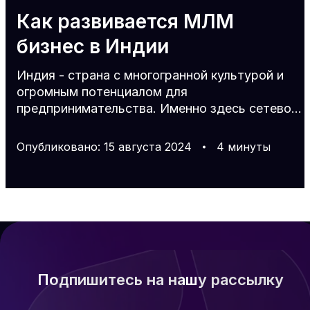
Как развивается МЛМ
бизнес в Индии
Индия - страна с многогранной культурой и
огромным потенциалом для
предпринимательства. Именно здесь сетевой
маркетинг совершил настоящую революцию в
бизнесе и уже превратился в одну из самых
Опубликовано
:
15
августа
2024
4
минуты
быстроразвивающихся бизнес-моделей. Но
что делает сетевой маркетинг в Индии столь
привлекательным и о каких нюансах важно
знать, прежде чем начать бизнес в этом
регионе? Обо всем вы узнаете в данной
статье. Тенденции сетевого маркетинга в
Индии История сетевого маркетинга в Индии
началась еще в 1995 г
Подпишитесь на нашу рассылку