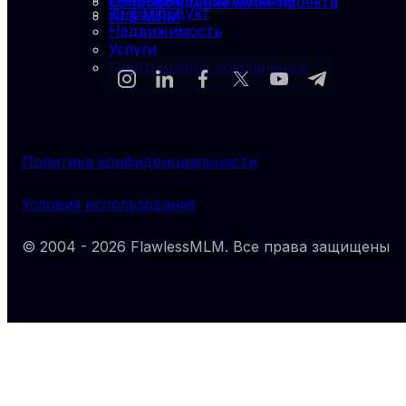
Сопровождение МЛМ-проекта
Инфопродукт
AI в МЛМ
Недвижимость
Услуги
Программное обеспечение
Политика конфиденциальности
Условия использования
© 2004 -
2026
FlawlessMLM
. Все права защищены