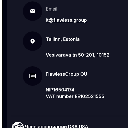
Email
it@flawless.group
Tallinn, Estonia
Vesivarava tn 50-201, 10152
FlawlessGroup OÜ
NIP16504174
VAT number EE102521555
Член ассоциации DSA USA