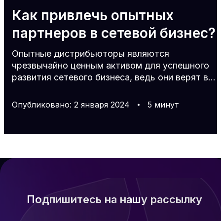
Как привлечь опытных
партнеров в сетевой бизнес?
Опытные дистрибьюторы являются
чрезвычайно ценным активом для успешного
развития сетевого бизнеса, ведь они верят в
модель многоуровневого маркетинга, знают
принципы работы МЛМ компаний, обладают
Опубликовано
:
2
января
2024
5
минут
эффективными стратегиями продаж и
построения продуктивной команды. Но как
привлекать таких партнеров в свою сетевую
структуру? С чего начать поиск партнеров в
МЛМ бизнесе Прежде чем искать людей в
сетевой маркетинг и начинать представлять
потенциальным партнерам компанию, важно
тщательно подготови
Подпишитесь на нашу рассылку