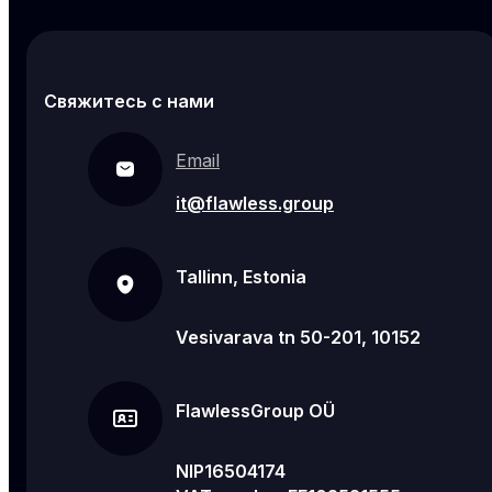
Свяжитесь с нами
Email
it@flawless.group
Tallinn, Estonia
Vesivarava tn 50-201, 10152
FlawlessGroup OÜ
NIP16504174