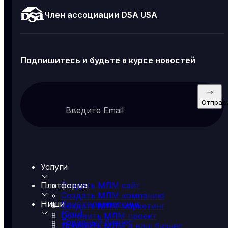
Член ассоциации DSA USA
Подпишитесь и будьте в курсе новостей
Отправ
Введите Email
Услуги
Платформа
Создать МЛМ сайт
Создать МЛМ компанию
Ниши
Криптопроцессинг
Создать МЛМ маркетинг
fCard
Обновить МЛМ проект
Товарный бизнес
yProcess
Добавить МЛМ в ваш бизнес