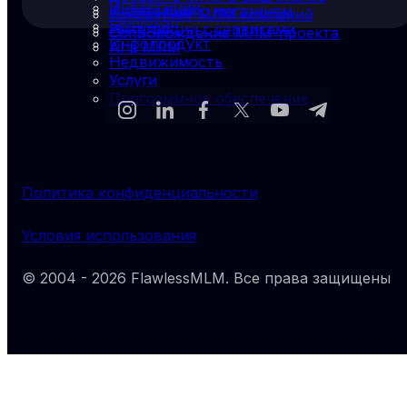
Инвестиции
Интеграция с магазином
Консалтинг МЛМ компаний
Блокчейн
Интеграции с сервисами
Сопровождение МЛМ-проекта
Инфопродукт
AI в МЛМ
Недвижимость
Услуги
Программное обеспечение
Политика конфиденциальности
Условия использования
© 2004 -
2026
FlawlessMLM
. Все права защищены