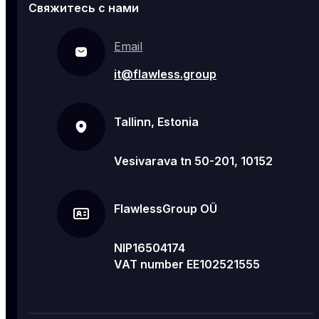
Свяжитесь с нами
Email
it@flawless.group
Tallinn, Estonia
Vesivarava tn 50-201, 10152
FlawlessGroup OÜ
NIP16504174
VAT number EE102521555