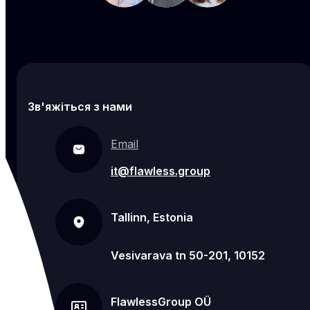
Зв'яжіться з нами
Email
it@flawless.group
Tallinn, Estonia
Vesivarava tn 50-201, 10152
FlawlessGroup OÜ