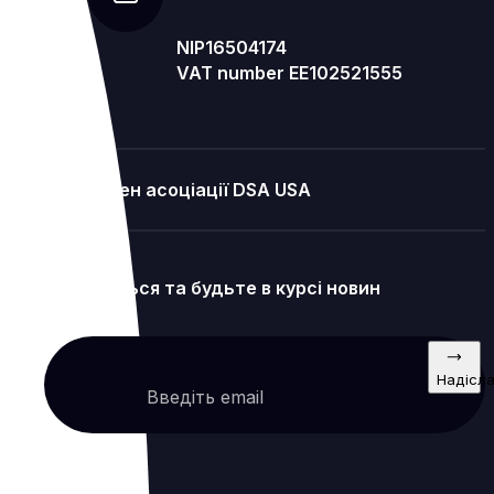
NIP16504174
VAT number EE102521555
Член асоціації DSA USA
Підпишіться та будьте в курсі новин
Надісл
Введіть email