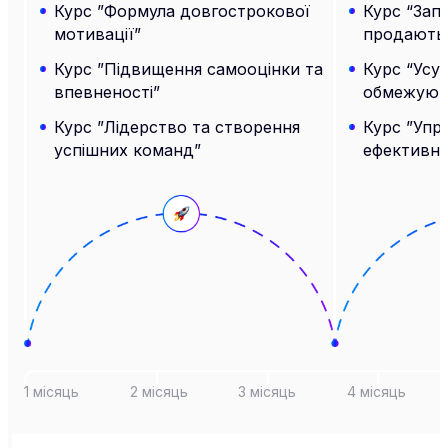
Курс ”Формула довгострокової
Курс “Зап
мотивації”
продають
Курс ”Підвищення самооцінки та
Курс “Усун
впевненості”
обмежуюч
Курс ”Лідерство та створення
Курс ”Упр
успішних команд”
ефективні
1 місяць
2 місяць
3 місяць
4 місяць