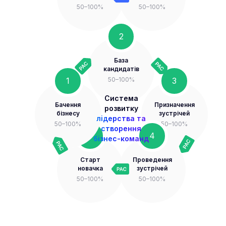
50–100%
50–100%
2
База
кандидатів
1
3
50–100%
Система
Бачення
Призначення
розвитку
бізнесу
зустрічей
лідерства та
50–100%
50–100%
створення
5
4
бізнес-команд
Старт
Проведення
новачка
зустрічей
50–100%
50–100%