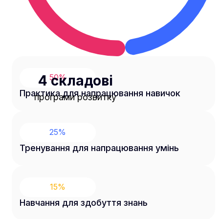
4 складові
50
%
Практика для напрацювання навичок
програми розвитку
25
%
Тренування для напрацювання умінь
15
%
Навчання для здобуття знань