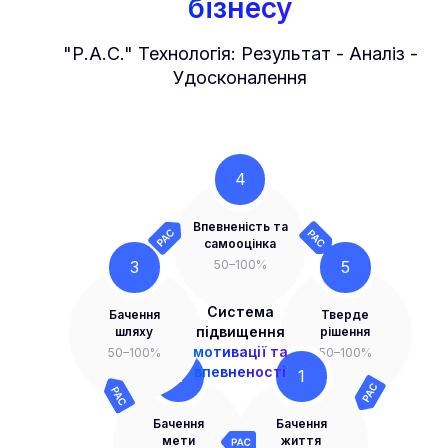
бізнесу
"Р.А.С." Технологія: Результат - Аналіз -
Удосконалення
4
Впевненість та
самооцінка
3
5
50–100%
Система
Бачення
Тверде
підвищення
шляху
рішення
мотивації та
50–100%
50–100%
впевненості
2
1
Бачення
Бачення
мети
життя