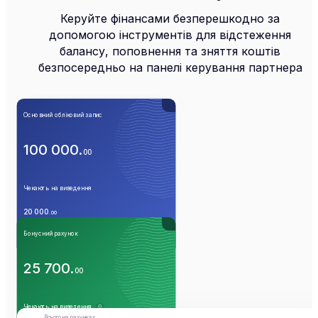
Керуйте фінансами безперешкодно за
допомогою інструментів для відстеження
балансу, поповнення та зняття коштів
безпосередньо на панелі керування партнера
Основний обліковий запис
100 000
.
00
Чекають на виведення
20 000
.
00
Бонусний рахунок
Поповнити
Вивести
Перекласти
Операції
25 700
.
00
Чекають на виведення
Всього на рахунках