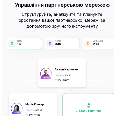
Управління партнерською мережею
Структуруйте, аналізуйте та плануйте
зростання вашої партнерської мережі за
допомогою зручного інструменту
Нові
Активні
Запрошені
16
349
213
Антон Карпенко
Пакет
:
Business
Директор
ГО
:
PV
1 200.00
Марія Гончар
Пакет
:
Business
Додати партнера
Партнер
ГО
:
PV
1 000.00