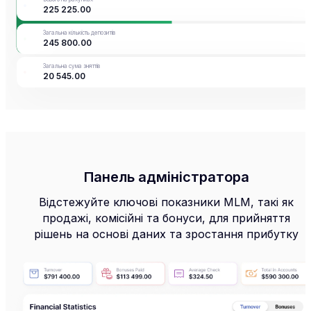
225 225
.
00
1 500
.
00
Загальна кількість депозитів
245 800
.
00
Поповнити
Вивести
Перекласти
Операції
Загальна сума зняттів
20 545
.
00
Панель адміністратора
Відстежуйте ключові показники MLM, такі як
продажі, комісійні та бонуси, для прийняття
рішень на основі даних та зростання прибутку