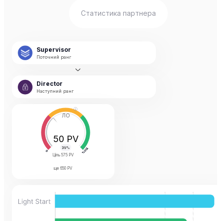
Статистика партнера
Supervisor
Поточний ранг
Director
Наступний ранг
ЛО
50 PV
Ціль
575 PV
ще
650 PV