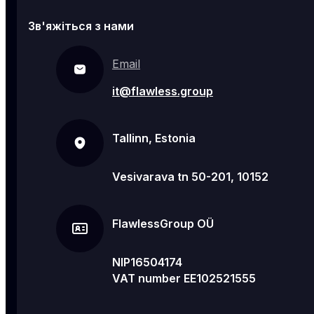
Зв'яжіться з нами
Email
it@flawless.group
Tallinn, Estonia
Vesivarava tn 50-201, 10152
FlawlessGroup OÜ
NIP16504174
VAT number EE102521555