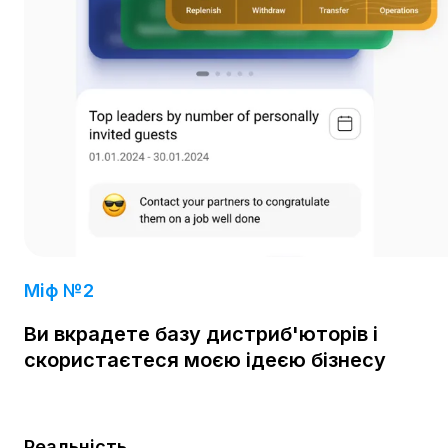
Міф №2
Ви вкрадете базу дистриб'юторів і
скористаєтеся моєю ідеєю бізнесу
Реальність