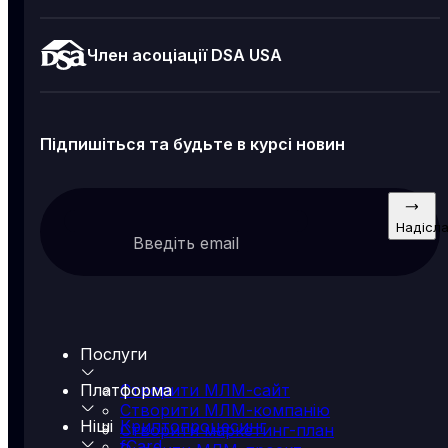
Член асоціації DSA USA
Підпишіться та будьте в курсі новин
Надісл
Введіть email
Послуги
Платформа
Створити МЛМ-сайт
Створити МЛМ-компанію
Ніші
Криптопроцесинг
Створити маркетинг-план
fCard