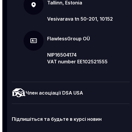
Tallinn, Estonia
Vesivarava tn 50-201, 10152
FlawlessGroup OÜ
NIP16504174
VAT number EE102521555
Член асоціації DSA USA
Підпишіться та будьте в курсі новин