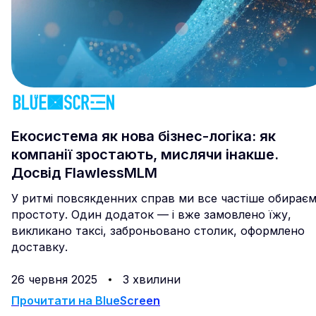
Екосистема як нова бізнес-логіка: як
компанії зростають, мислячи інакше.
Досвід FlawlessMLM
У ритмі повсякденних справ ми все частіше обирає
простоту. Один додаток — і вже замовлено їжу,
викликано таксі, заброньовано столик, оформлено
доставку.
26 червня 2025
3 хвилини
Прочитати на
BlueScreen