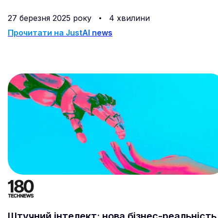
бізнес-інструмент, впливаючи на різні галузі – від
роздрібної торгівлі та фінансів до маркетингу та ІТ.
27 березня 2025 року
4 хвилини
Прочитати на
JustAI news
Штучний інтелект: нова бізнес-реальність