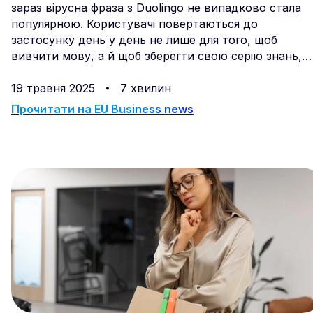
зараз вірусна фраза з Duolingo не випадково стала
популярною. Користувачі повертаються до
застосунку день у день не лише для того, щоб
вивчити мову, а й щоб зберегти свою серію знань,
зберегти свій прогрес — і, так, щоб не розчарувати
цю маленьку зелену сову. Мільйони навчаються не
19 травня 2025
7 хвилин
лише з обов’язку, а й завдяки системі залучення,
Прочитати на
EU Business news
вбудованій у продукт. Це і є гейміфікація в дії.