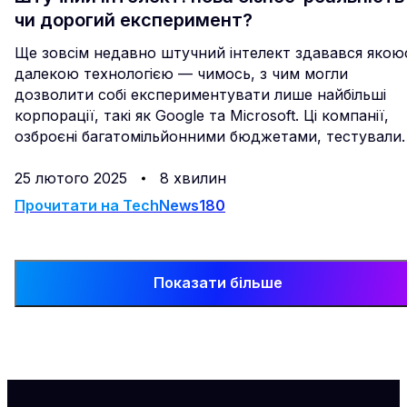
чи дорогий експеримент?
Ще зовсім недавно штучний інтелект здавався якою
далекою технологією — чимось, з чим могли
дозволити собі експериментувати лише найбільші
корпорації, такі як Google та Microsoft. Ці компанії,
озброєні багатомільйонними бюджетами, тестували
нейронні мережі, автоматизували процеси та
досягали результатів, поки всі інші спостерігали збок
25 лютого 2025
8 хвилин
думаючи, що їм ще зарано долучатися до цієї гри.
Прочитати на
TechNews180
Показати більше