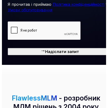
Я прочитав і приймаю
Політика конфіденційності
т
Умови обслуговування
Надіслати запит
FlawlessMLM
- розробник
МЛМ рішень з 2004 року