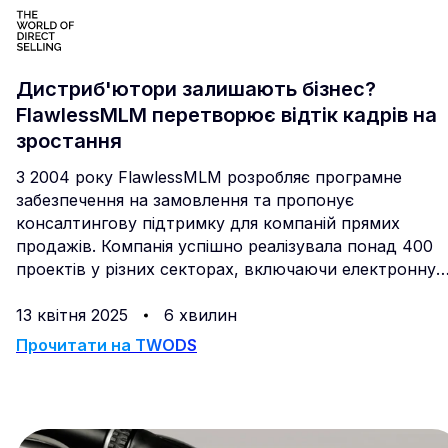
Дистриб'ютори залишають бізнес?
FlawlessMLM перетворює відтік кадрів на
зростання
З 2004 року FlawlessMLM розробляє програмне
забезпечення на замовлення та пропонує
консалтингову підтримку для компаній прямих
продажів. Компанія успішно реалізувала понад 400
проектів у різних секторах, включаючи електронну
комерцію, інвестиції, інформаційні продукти,
інтеграцію блокчейну та управління нерухомістю.
13 квітня 2025
6 хвилин
Прочитати на
TWODS