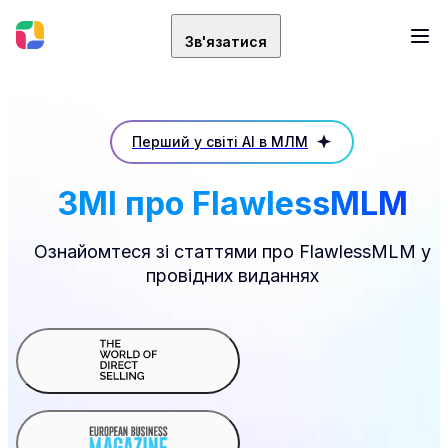
Зв'язатися
Перший у світі AI в МЛМ
ЗМІ про FlawlessMLM
Ознайомтеся зі статтями про FlawlessMLM у
провідних виданнях