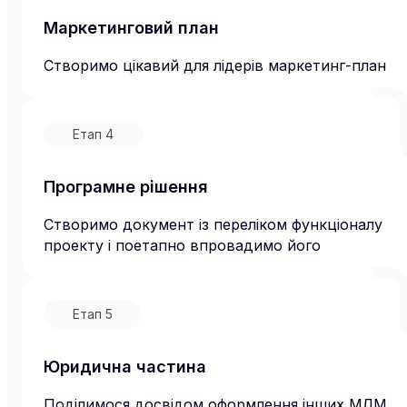
Маркетинговий план
Створимо цікавий для лідерів маркетинг-план
Етап
4
Програмне рішення
Створимо документ із переліком функціоналу
проекту і поетапно впровадимо його
Етап
5
Юридична частина
Поділимося досвідом оформлення інших МЛМ