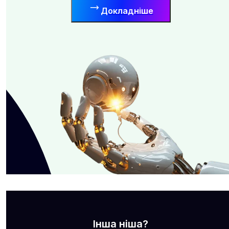
Докладніше
Інша ніша?