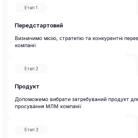
Етап
1
Передстартовий
Визначимо місію, стратегію та конкурентні пере
компанії
Етап
2
Продукт
Допоможемо вибрати затребуваний продукт дл
просування МЛМ компанії
Етап
3