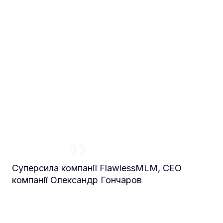
Завдяки
нашому
20-
річному
МЛМ досвіду
компанії
з нами
зберігають роки часу
і не
допускають
небажаних
витрат
Суперсила компанії FlawlessMLM, CEO
компанії Олександр Гончаров