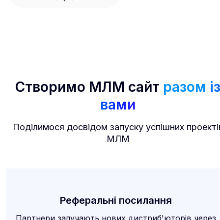
Створимо МЛМ сайт
разом і
вами
Поділимося досвідом запуску успішних проекті
МЛМ
Реферальні посилання
Партнери залучають нових дистриб'юторів через