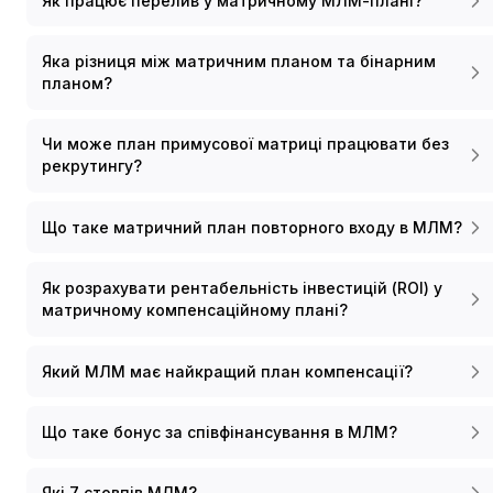
Як працює перелив у матричному МЛМ-плані?
Яка різниця між матричним планом та бінарним
планом?
Чи може план примусової матриці працювати без
рекрутингу?
Що таке матричний план повторного входу в МЛМ?
Як розрахувати рентабельність інвестицій (ROI) у
матричному компенсаційному плані?
Який МЛМ має найкращий план компенсації?
Що таке бонус за співфінансування в МЛМ?
Які 7 стовпів МЛМ?