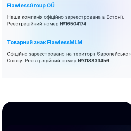
FlawlessGroup OÜ
Наша компанія офіційно зареєстрована в Естонії.
Реєстраційний номер
№16504174
Товарний знак FlawlessMLM
Офіційно зареєстровано на території Європейськог
Союзу. Реєстраційний номер
№018833456