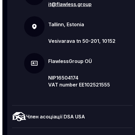
it@flawless.group
Tallinn, Estonia
Vesivarava tn 50-201, 10152
FlawlessGroup OÜ
NIP16504174
VAT number EE102521555
Член асоціації DSA USA