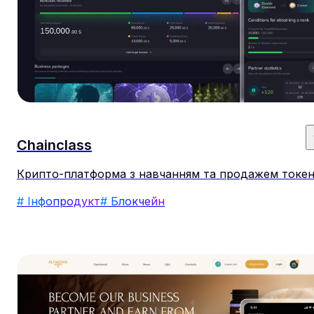
Chainclass
Крипто-платформа з навчанням та продажем токен
# Інфопродукт
# Блокчейн