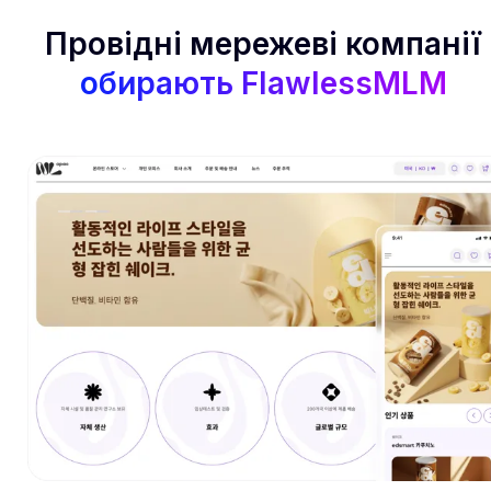
Провідні мережеві компанії
обирають FlawlessMLM