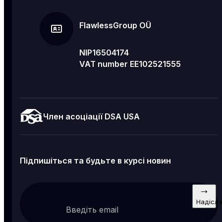
FlawlessGroup OÜ
NIP16504174
VAT number EE102521555
Член асоціації DSA USA
Підпишіться та будьте в курсі новин
Надісл
Введіть email