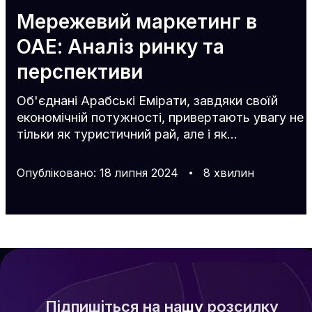
Мережевий маркетинг в
ОАЕ: Аналіз ринку та
перспективи
Об'єднані Арабські Емірати, завдяки своїй
економічній потужності, привертають увагу не
тільки як туристичний рай, але і як
перспективне місце для розвитку бізнесу в
ОАЕ, в тому числі і МЛМ. Все більше
Опубліковано
:
18
липня
2024
8
хвилин
підприємців прагнуть розвивати свої компанії
мережевого маркетингу в ОАЕ. Але що
потрібно враховувати для успішного ведення
МЛМ-бізнесу в Еміратах? Давайте розглянемо
це докладніше. Перспективи бізнесу в ОАЕ
Об'єднані Арабські Емірати відомі як одна з
найрозкішніших і найрозвиненіших країн св
Підпишіться на нашу розсилку