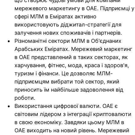
що створює чудові умови для компаній
мережевого маркетингу в ОАЕ. Підприємці у
сфері МЛМ в Еміратах активно
використовують діджитал-стратегії для
залучення нових споживачів і партнерів.
Різноманітні сектори МЛМ в Об'єднаних
Арабських Еміратах.
Мережевий маркетинг
в ОАЕ представлений в таких секторах, як
харчування, фітнес, мода, краса і здоров'я,
туризм і фінанси. Це дозволяє МЛМ-
підприємцям вибрати той сектор, який
приносить їм найбільше задоволення від
роботи.
Використання цифрової валюти.
ОАЕ є
світовим лідером з інтеграції криптовалюти
в свою економіку. Завдяки цьому МЛМ в
ОАЕ виходить на новий рівень. Мережевий