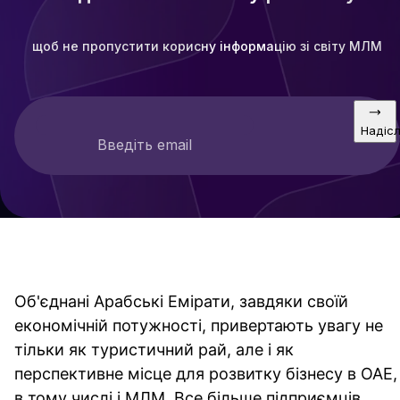
щоб не пропустити корисну інформацію зі світу МЛМ
Надіс
Введіть email
Об'єднані Арабські Емірати, завдяки своїй
економічній потужності, привертають увагу не
тільки як туристичний рай, але і як
перспективне місце для розвитку бізнесу в ОАЕ,
в тому числі і МЛМ. Все більше підприємців