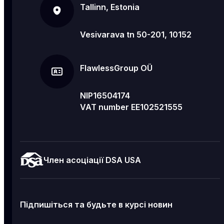
Tallinn, Estonia
Vesivarava tn 50-201, 10152
FlawlessGroup OÜ
NIP16504174
VAT number EE102521555
Член асоціації DSA USA
Підпишіться та будьте в курсі новин