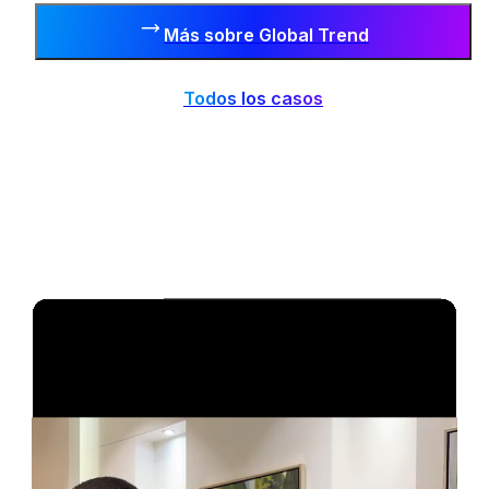
Más sobre
Global Trend
Todos los casos
Más sobre
Alhadaya