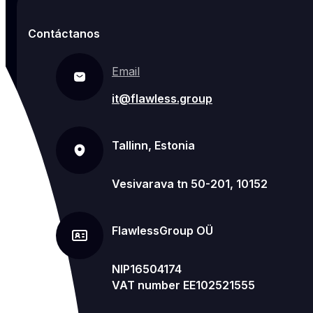
Contáctanos
Email
it@flawless.group
Tallinn, Estonia
Vesivarava tn 50-201, 10152
FlawlessGroup OÜ
NIP16504174
VAT number EE102521555