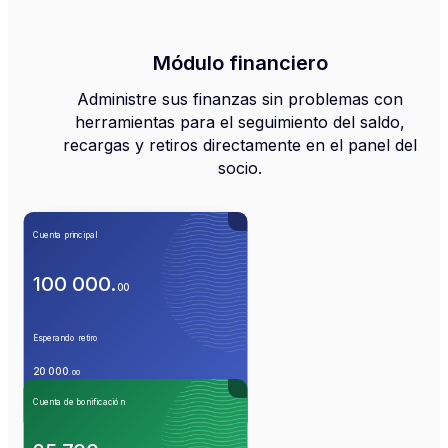
Módulo financiero
Administre sus finanzas sin problemas con
herramientas para el seguimiento del saldo,
recargas y retiros directamente en el panel del
socio.
Cuenta principal
100 000
.
00
Esperando retiro
20 000
.
00
Cuenta de bonificación
Completar
Retirar
Traducir
Operaciones