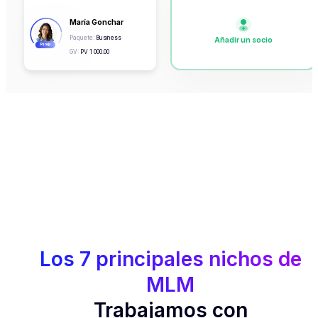
María Gonchar
Paquete
:
Business
Añadir un socio
Pareja
GV
:
PV
1 000.00
Los 7 principales nichos de
MLM
Trabajamos con