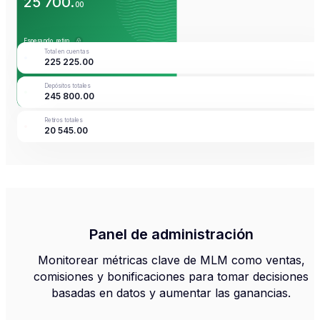
25 700
.
00
Esperando retiro
Total en cuentas
225 225
.
00
1 500
.
00
Depósitos totales
245 800
.
00
Completar
Retirar
Traducir
Operaciones
Retiros totales
20 545
.
00
Panel de administración
Monitorear métricas clave de MLM como ventas,
comisiones y bonificaciones para tomar decisiones
basadas en datos y aumentar las ganancias.